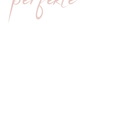
r Traum-Brautkleid bei
Dolce Spos
TERMIN VEREINBAREN
SCROLL